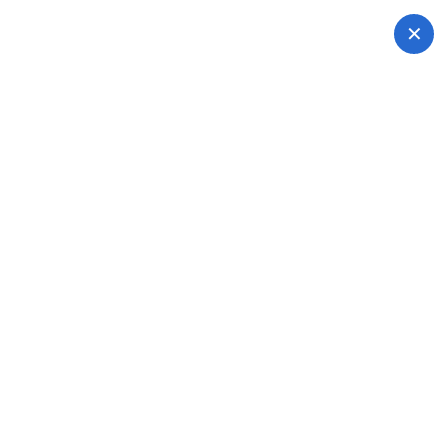
✕
台
资讯中心
联系我们
登录平台