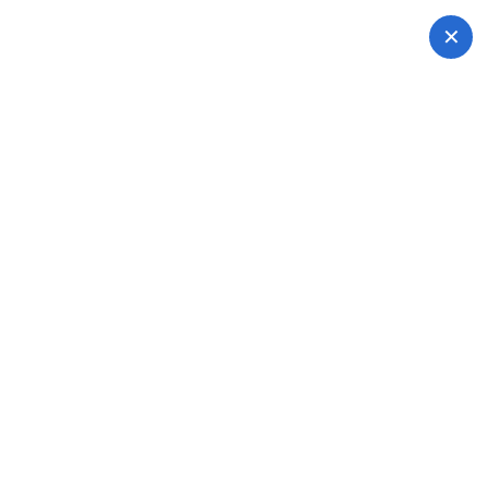
✕
台
资讯中心
联系我们
登录平台